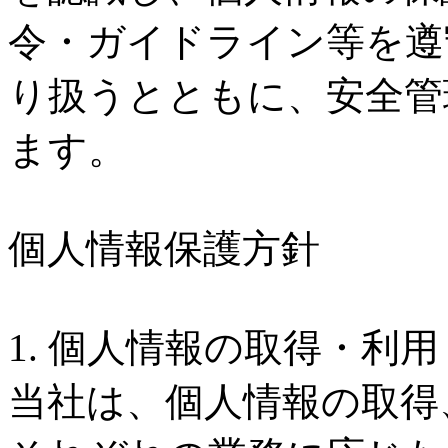
公開【JRA公式チャンネ
令・ガイドライン等を遵
【重要】RSS配信サービ
高松宮記念（GI）に出走
り扱うとともに、安全管
【重要】JRAホームペー
ル騎手）、ナムラクレア
ます。
ニュースのRSS配信サー
ーカメラ映像をYouTub
年3月31日（火曜）を
個人情報保護方針
いたしました。
ていただきます。
1. 個人情報の取得・利
【三菱UFJ銀行】臨時
開催競馬場・今日の出来事
当社は、個人情報の取得
【三菱UFJ銀行】臨時
第3回中山第2日、第2回