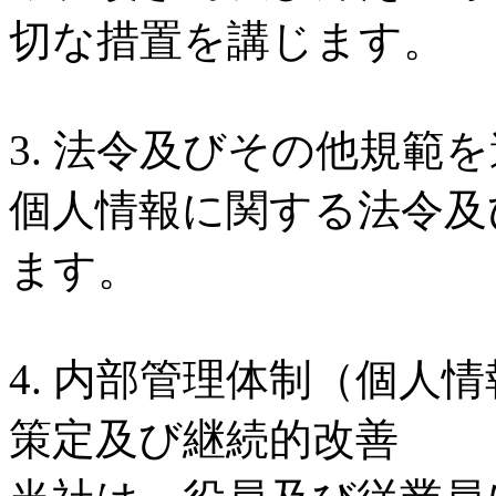
【三菱UFJ銀行】臨時
切な措置を講じます。
【三菱UFJ銀行】臨時
2026ドバイワールドカ
（UAEダービー・アル
3. 法令及びその他規範
第56回高松宮記念（GI
ールデンシャヒーン）
個人情報に関する法令及
第56回高松宮記念（GI
2026ドバイワールドカ
ます。
（UAEダービー・アル
2026ドバイワールドカ
4. 内部管理体制（個人
ールデンシャヒーン）
3月28日（土曜）にア
策定及び継続的改善
ダン競馬場で行われたド
開催競馬場・今日の出来