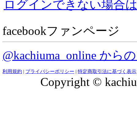
ールデンシャヒーン）
ログインできない場合
テイエムトッキュウが故
2023年カペラステークス
facebookファンページ
開催競馬場・今日の出来
トッキュウ（牡8歳 栗
28日（土曜））
前浅屈腱炎が判明しまし
@kachiuma_online 
第3回中山第1日、第2回
利用規約
|
プライバシーポリシー
|
特定商取引法に基づく表示
Copyright © kachiu
馬場情報 3月27日（金
推し馬と、桜の下で会い
3月27日（金曜）正午
幕！【第1回福島競馬イ
りです。中山・阪神・中
推し馬と、桜の下で会い