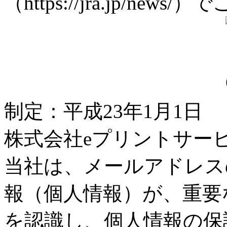
（https://jra.jp/n
【重要】JRAホームペー
にわたり、本サービスを
ニュースのRSS配信サー
心よりお礼申し上げます
年3月31日（火曜）を
ていただきます。
第70回大阪杯（GI）プ
制定：平成23年1月1日
第70回大阪杯（GI）プ
株式会社eプリントサー
開催競馬場・今日の出来事
当社は、メールアドレス
第3回中山第2日、第2回
2025年度 物故馬法要
報（個人情報）が、重要
2025年度 物故馬法要
高松宮記念（GI）ジョッキ
を認識し、個人情報の保