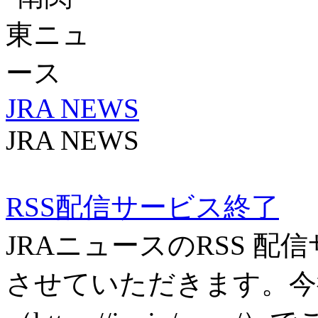
心よりお礼申し上げます
第70回大阪杯（GI）プ
JRA NEWS
第70回大阪杯（GI）プ
JRA NEWS
2025年度 物故馬法要
RSS配信サービス終了
2025年度 物故馬法要
JRAニュースのRSS 
させていただきます。今
【重要】RSS配信サービ