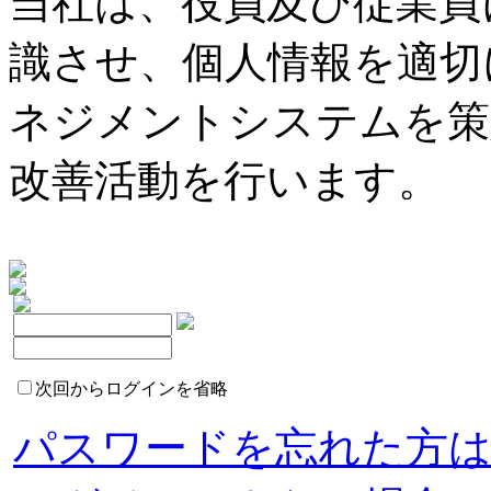
当社は、役員及び従業員
ーマクラシック（G1）
28日（土曜））
識させ、個人情報を適切
（G1）の結果をお知ら
第3回中山第1日、第2回
ネジメントシステムを策
改善活動を行います。
2026ドバイワールドカ
推し馬と、桜の下で会い
（UAEダービー・アル
幕！【第1回福島競馬イ
ールデンシャヒーン）
推し馬と、桜の下で会い
2026ドバイワールドカ
幕！【第1回福島競馬イ
次回からログインを省略
（UAEダービー・アル
パスワードを忘れた方