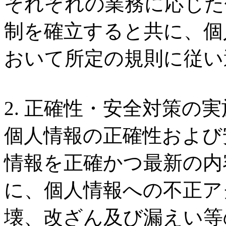
それぞれの業務に応じた
第56回高松宮記念（GI
制を確立すると共に、個
高松宮記念（GI）ジョッキ
第56回高松宮記念（GI
おいて所定の規則に従い
公開【JRA公式チャンネ
高松宮記念（GI）に出走
2026ドバイワールドカ
2. 正確性・安全対策の実
ル騎手）、ナムラクレア
3月28日（土曜）にア
個人情報の正確性および
ーカメラ映像をYouTub
ダン競馬場で行われたド
情報を正確かつ最新の内
いたしました。
ーマクラシック（G1）
に、個人情報への不正ア
（G1）の結果をお知ら
壊、改ざん及び漏えい等